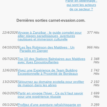
Partir en pèlerinage :
qui sont les acteurs
de ce secteur ?
Dernières sorties carnet-evasion.com.
22/4/2026
Voyage à Zanzibar : le guide complet pour
377 Hits
allier plages paradisiaques, aventures
nautiques et immersion culturelle
04/10/2025
Les Îles Robinson des Maldives : Un
966 Hits
Paradis en Danger
05/7/2025
Top 10 des Stations Balnéaires aux Maldives
1 348
avec Vues Époustouflantes
Hits
12/6/2025
Vivez une Expérience de Team Building
1 742
Exceptionnelle à Proximité de Bordeaux
Hits
13/2/2025
Séjournez au domaine ecotelia pour profiter
2 192
de maison dans les abres
Hits
06/2/2025
Partir en voyage l'hiver : Ce qu'il faut savoir
1 699
pour une expérience réussie
Hits
05/1/2024
Profitez d'une aventure rafraîchissante en
3 289