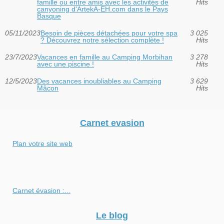
famille ou entre amis avec les activités de
Hits
canyoning d'ArtekA-EH.com dans le Pays
Basque
05/11/2023
Besoin de pièces détachées pour votre spa
3 025
? Découvrez notre sélection complète !
Hits
23/7/2023
Vacances en famille au Camping Morbihan
3 278
avec une piscine !
Hits
12/5/2023
Des vacances inoubliables au Camping
3 629
Mâcon
Hits
Carnet evasion
Plan votre site web
Carnet évasion :...
Le blog