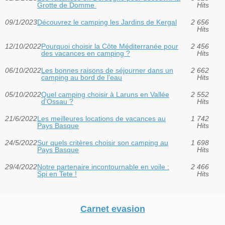
Grotte de Domme
Hits
09/1/2023
Découvrez le camping les Jardins de Kergal
2 656
Hits
12/10/2022
Pourquoi choisir la Côte Méditerranée pour
2 456
des vacances en camping ?
Hits
06/10/2022
Les bonnes raisons de séjourner dans un
2 662
camping au bord de l’eau
Hits
05/10/2022
Quel camping choisir à Laruns en Vallée
2 552
d’Ossau ?
Hits
21/6/2022
Les meilleures locations de vacances au
1 742
Pays Basque
Hits
24/5/2022
Sur quels critères choisir son camping au
1 698
Pays Basque
Hits
29/4/2022
Notre partenaire incontournable en voile :
2 466
Spi en Tete !
Hits
Carnet evasion