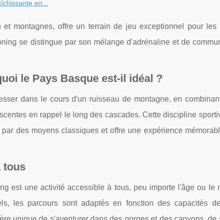
îchissante en...
et montagnes, offre un terrain de jeu exceptionnel pour les
canyoning se distingue par son mélange d'adrénaline et de comm
uoi le Pays Basque est-il idéal ?
gresser dans le cours d'un ruisseau de montagne, en combinan
scentes en rappel le long des cascades. Cette discipline sport
es par des moyens classiques et offre une expérience mémorable
 tous
ng est une activité accessible à tous, peu importe l'âge ou le
els, les parcours sont adaptés en fonction des capacités d
anière unique de s'aventurer dans des gorges et des canyons, de 