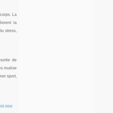
 corps. La
iorent la
du stress,
sortie de
s rivalise
ner sport,
voir pour