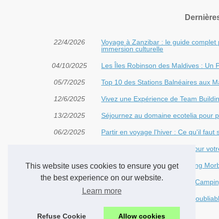
Dernière
22/4/2026
Voyage à Zanzibar : le guide complet 
immersion culturelle
04/10/2025
Les Îles Robinson des Maldives : Un 
05/7/2025
Top 10 des Stations Balnéaires aux M
12/6/2025
Vivez une Expérience de Team Buildin
13/2/2025
Séjournez au domaine ecotelia pour p
06/2/2025
Partir en voyage l'hiver : Ce qu'il fau
05/11/2023
Besoin de pièces détachées pour votr
23/7/2023
Vacances en famille au Camping Morb
This website uses cookies to ensure you get
the best experience on our website.
12/5/2023
Des vacances inoubliables au Campi
Learn more
11/5/2023
Une escapade de week-end inoubliabl
Refuse Cookie
Allow cookies