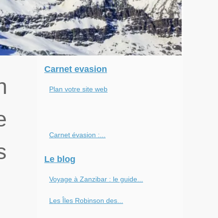
Carnet evasion
n
Plan votre site web
e
Carnet évasion :...
s
Le blog
Voyage à Zanzibar : le guide...
Les Îles Robinson des...