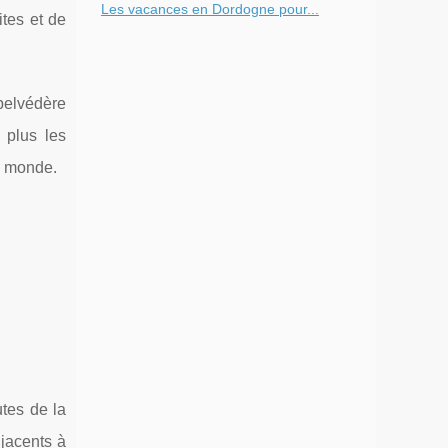
Les vacances en Dordogne pour...
ites et de
belvédère
 plus les
e monde.
utes de la
jacents à