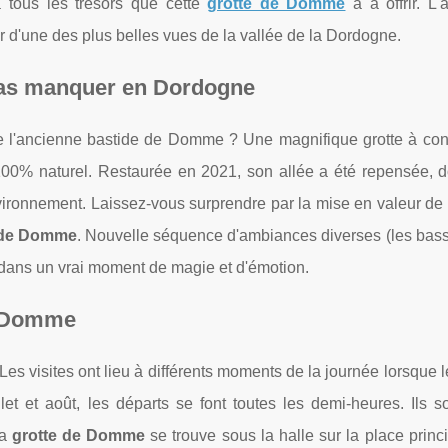
 tous les trésors que cette
grotte de Domme
a à offrir. L
 d'une des plus belles vues de la vallée de la Dordogne.
pas manquer en Dordogne
 l'ancienne bastide de Domme ? Une magnifique grotte à conc
100% naturel. Restaurée en 2021, son allée a été repensée, d
vironnement. Laissez-vous surprendre par la mise en valeur de 
 de Domme
. Nouvelle séquence d'ambiances diverses (les bass
s dans un vrai moment de magie et d'émotion.
e Domme
s visites ont lieu à différents moments de la journée lorsque l
let et août, les départs se font toutes les demi-heures. Ils s
la
grotte de Domme
se trouve sous la halle sur la place princ