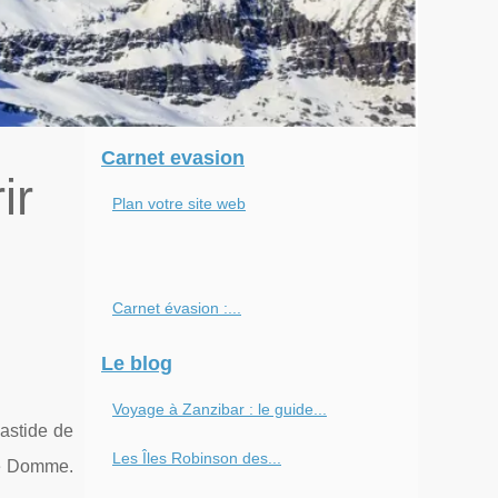
Carnet evasion
ir
Plan votre site web
Carnet évasion :...
Le blog
Voyage à Zanzibar : le guide...
bastide de
Les Îles Robinson des...
de Domme.