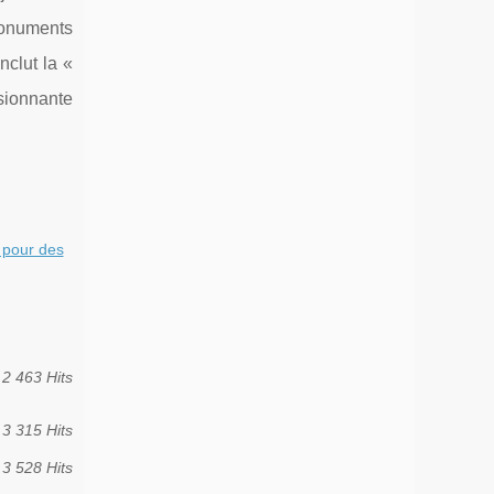
 monuments
nclut la «
ssionnante
 pour des
2 463 Hits
3 315 Hits
3 528 Hits