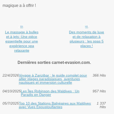
magique a à offrir !
Le massage à bulles
Des moments de luxe
et à jets: Une pièce
et de relaxation à
essentielle pour une
plusieurs : les spas 5
expérience spa
places !
relaxante
Dernières sorties carnet-evasion.com.
22/4/2026
Voyage à Zanzibar : le guide complet pour
366 Hits
allier plages paradisiaques, aventures
nautiques et immersion culturelle
04/10/2025
Les Îles Robinson des Maldives : Un
957 Hits
Paradis en Danger
05/7/2025
Top 10 des Stations Balnéaires aux Maldives
1 337
avec Vues Époustouflantes
Hits