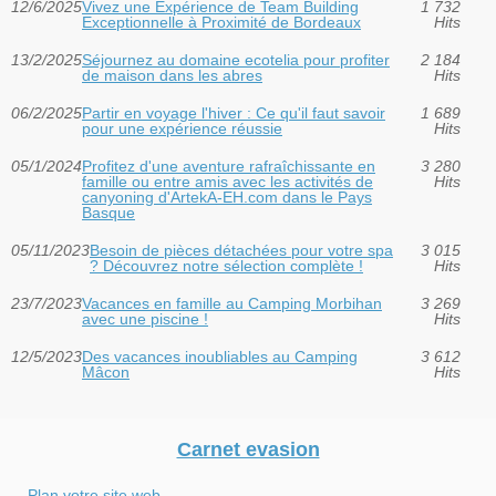
12/6/2025
Vivez une Expérience de Team Building
1 732
Exceptionnelle à Proximité de Bordeaux
Hits
13/2/2025
Séjournez au domaine ecotelia pour profiter
2 184
de maison dans les abres
Hits
06/2/2025
Partir en voyage l'hiver : Ce qu'il faut savoir
1 689
pour une expérience réussie
Hits
05/1/2024
Profitez d'une aventure rafraîchissante en
3 280
famille ou entre amis avec les activités de
Hits
canyoning d'ArtekA-EH.com dans le Pays
Basque
05/11/2023
Besoin de pièces détachées pour votre spa
3 015
? Découvrez notre sélection complète !
Hits
23/7/2023
Vacances en famille au Camping Morbihan
3 269
avec une piscine !
Hits
12/5/2023
Des vacances inoubliables au Camping
3 612
Mâcon
Hits
Carnet evasion
Plan votre site web