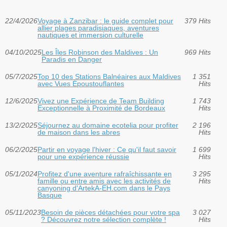
22/4/2026
Voyage à Zanzibar : le guide complet pour
379 Hits
allier plages paradisiaques, aventures
nautiques et immersion culturelle
04/10/2025
Les Îles Robinson des Maldives : Un
969 Hits
Paradis en Danger
05/7/2025
Top 10 des Stations Balnéaires aux Maldives
1 351
avec Vues Époustouflantes
Hits
12/6/2025
Vivez une Expérience de Team Building
1 743
Exceptionnelle à Proximité de Bordeaux
Hits
13/2/2025
Séjournez au domaine ecotelia pour profiter
2 196
de maison dans les abres
Hits
06/2/2025
Partir en voyage l'hiver : Ce qu'il faut savoir
1 699
pour une expérience réussie
Hits
05/1/2024
Profitez d'une aventure rafraîchissante en
3 295
famille ou entre amis avec les activités de
Hits
canyoning d'ArtekA-EH.com dans le Pays
Basque
05/11/2023
Besoin de pièces détachées pour votre spa
3 027
? Découvrez notre sélection complète !
Hits