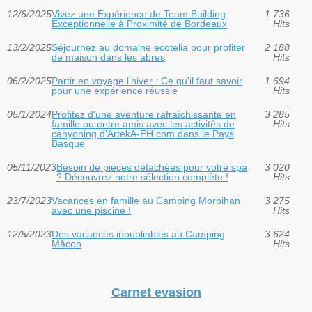
12/6/2025
Vivez une Expérience de Team Building
1 736
Exceptionnelle à Proximité de Bordeaux
Hits
13/2/2025
Séjournez au domaine ecotelia pour profiter
2 188
de maison dans les abres
Hits
06/2/2025
Partir en voyage l'hiver : Ce qu'il faut savoir
1 694
pour une expérience réussie
Hits
05/1/2024
Profitez d'une aventure rafraîchissante en
3 285
famille ou entre amis avec les activités de
Hits
canyoning d'ArtekA-EH.com dans le Pays
Basque
05/11/2023
Besoin de pièces détachées pour votre spa
3 020
? Découvrez notre sélection complète !
Hits
23/7/2023
Vacances en famille au Camping Morbihan
3 275
avec une piscine !
Hits
12/5/2023
Des vacances inoubliables au Camping
3 624
Mâcon
Hits
Carnet evasion