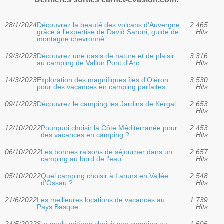
28/1/2024
Découvrez la beauté des volcans d'Auvergne
2 465
grâce à l'expertise de David Saroni, guide de
Hits
montagne chevronné
19/3/2023
Découvrez une oasis de nature et de plaisir
3 316
au camping de Vallon Pont d'Arc
Hits
14/3/2023
Exploration des magnifiques îles d'Oléron
3 530
pour des vacances en camping parfaites
Hits
09/1/2023
Découvrez le camping les Jardins de Kergal
2 653
Hits
12/10/2022
Pourquoi choisir la Côte Méditerranée pour
2 453
des vacances en camping ?
Hits
06/10/2022
Les bonnes raisons de séjourner dans un
2 657
camping au bord de l’eau
Hits
05/10/2022
Quel camping choisir à Laruns en Vallée
2 548
d’Ossau ?
Hits
21/6/2022
Les meilleures locations de vacances au
1 739
Pays Basque
Hits
24/5/2022
Sur quels critères choisir son camping au
1 696