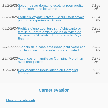
13/2/2025
Séjournez au domaine ecotelia pour profiter
2 188
de maison dans les abres
Hits
06/2/2025
Partir en voyage l'hiver : Ce qu'il faut savoir
1 694
pour une expérience réussie
Hits
05/1/2024
Profitez d'une aventure rafraîchissante en
3 285
famille ou entre amis avec les activités de
Hits
canyoning d'ArtekA-EH.com dans le Pays
Basque
05/11/2023
Besoin de pièces détachées pour votre spa
3 020
? Découvrez notre sélection complète !
Hits
23/7/2023
Vacances en famille au Camping Morbihan
3 275
avec une piscine !
Hits
12/5/2023
Des vacances inoubliables au Camping
3 623
Mâcon
Hits
Carnet evasion
Plan votre site web