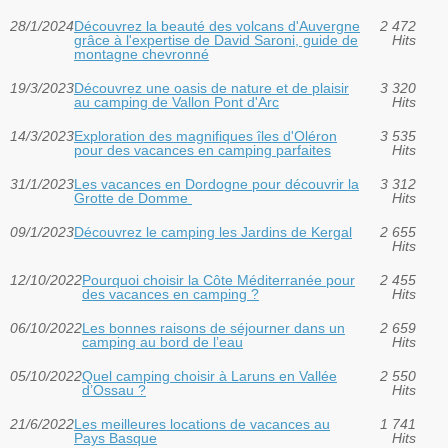
28/1/2024
Découvrez la beauté des volcans d'Auvergne
2 472
grâce à l'expertise de David Saroni, guide de
Hits
montagne chevronné
19/3/2023
Découvrez une oasis de nature et de plaisir
3 320
au camping de Vallon Pont d'Arc
Hits
14/3/2023
Exploration des magnifiques îles d'Oléron
3 535
pour des vacances en camping parfaites
Hits
31/1/2023
Les vacances en Dordogne pour découvrir la
3 312
Grotte de Domme
Hits
09/1/2023
Découvrez le camping les Jardins de Kergal
2 655
Hits
12/10/2022
Pourquoi choisir la Côte Méditerranée pour
2 455
des vacances en camping ?
Hits
06/10/2022
Les bonnes raisons de séjourner dans un
2 659
camping au bord de l’eau
Hits
05/10/2022
Quel camping choisir à Laruns en Vallée
2 550
d’Ossau ?
Hits
21/6/2022
Les meilleures locations de vacances au
1 741
Pays Basque
Hits