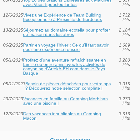
avec Vues Époustouflantes
Hits
12/6/2025
Vivez une Expérience de Team Building
1 732
Exceptionnelle à Proximité de Bordeaux
Hits
13/2/2025
Séjournez au domaine ecotelia pour profiter
2 184
de maison dans les abres
Hits
06/2/2025
Partir en voyage l'hiver : Ce qu'il faut savoir
1 689
pour une expérience réussie
Hits
05/1/2024
Profitez d'une aventure rafraîchissante en
3 280
famille ou entre amis avec les activités de
Hits
canyoning d'ArtekA-EH.com dans le Pays
Basque
05/11/2023
Besoin de pièces détachées pour votre spa
3 015
? Découvrez notre sélection complète !
Hits
23/7/2023
Vacances en famille au Camping Morbihan
3 270
avec une piscine !
Hits
12/5/2023
Des vacances inoubliables au Camping
3 613
Mâcon
Hits
Carnet evasion