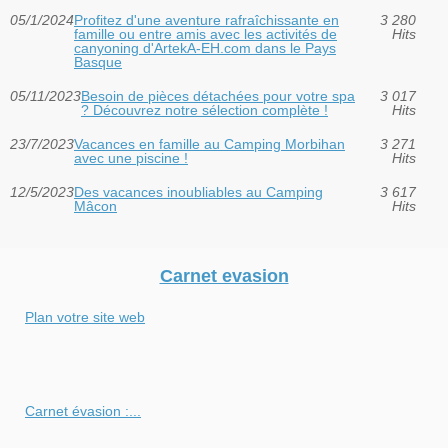
05/1/2024
Profitez d'une aventure rafraîchissante en
3 280
famille ou entre amis avec les activités de
Hits
canyoning d'ArtekA-EH.com dans le Pays
Basque
05/11/2023
Besoin de pièces détachées pour votre spa
3 017
? Découvrez notre sélection complète !
Hits
23/7/2023
Vacances en famille au Camping Morbihan
3 271
avec une piscine !
Hits
12/5/2023
Des vacances inoubliables au Camping
3 617
Mâcon
Hits
Carnet evasion
Plan votre site web
Carnet évasion :...