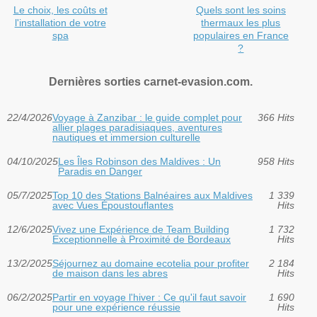
Le choix, les coûts et
Quels sont les soins
l'installation de votre
thermaux les plus
spa
populaires en France
?
Dernières sorties carnet-evasion.com.
22/4/2026
Voyage à Zanzibar : le guide complet pour
366 Hits
allier plages paradisiaques, aventures
nautiques et immersion culturelle
04/10/2025
Les Îles Robinson des Maldives : Un
958 Hits
Paradis en Danger
05/7/2025
Top 10 des Stations Balnéaires aux Maldives
1 339
avec Vues Époustouflantes
Hits
12/6/2025
Vivez une Expérience de Team Building
1 732
Exceptionnelle à Proximité de Bordeaux
Hits
13/2/2025
Séjournez au domaine ecotelia pour profiter
2 184
de maison dans les abres
Hits
06/2/2025
Partir en voyage l'hiver : Ce qu'il faut savoir
1 690
pour une expérience réussie
Hits